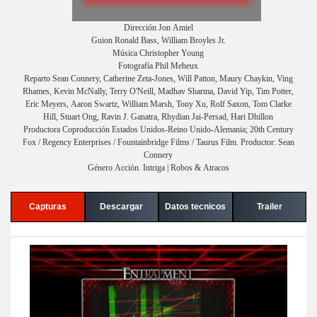
Dirección Jon Amiel
Guion Ronald Bass, William Broyles Jr.
Música Christopher Young
Fotografía Phil Meheux
Reparto Sean Connery, Catherine Zeta-Jones, Will Patton, Maury Chaykin, Ving
Rhames, Kevin McNally, Terry O'Neill, Madhav Sharma, David Yip, Tim Potter,
Eric Meyers, Aaron Swartz, William Marsh, Tony Xu, Rolf Saxon, Tom Clarke
Hill, Stuart Ong, Ravin J. Ganatra, Rhydian Jai-Persad, Hari Dhillon
Productora Coproducción Estados Unidos-Reino Unido-Alemania; 20th Century
Fox / Regency Enterprises / Fountainbridge Films / Taurus Film. Productor: Sean
Connery
Género Acción. Intriga | Robos & Atracos
Capturas
Descargar
Datos tecnicos
Trailer