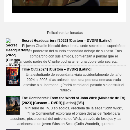
Peliculas relacionadas
Secret Headquarters [2022] [Custom – DVDR] [Latino]
El joven Charlie Kincaid descubre la sede secreta del superhéroe
más poderoso del mundo escondida debajo de su casa. Tras
compartirlo con sus amigos, comienzan a pensar que el
distanciado padre de Charlie podría tener una doble vida secreta.
Time Cut [2024] [Custom – DVDR] [Latino]
Una estudiante de secundaria viaja accidentalmente del año
2024 al 2003, días antes de que una persona enmascarada
asesine a su hermana. ¿Podrá cambiar el pasado sin destruir el
futuro?
The Continental: From the World of John Wick (Miniserie de TV)
[2023] [Custom – DVDR] [Latino] [3/3]
Miniserie de TV. 3 episodios. Precuela de la saga "John Wick",
"The Continental" explorará el origen detrás del 'hotel para
asesinos', pieza central del universo de Wick, a través de los ojos y las
acciones de un joven Winston Scott (Colin Woodell), quien es