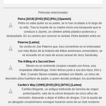
Peliculas relacionadas
Petra [2018] [DVD] [R2] [PAL] [Spanish]
Petra no sabe quién es su padre, se lo han ocultado a lo largo de
su vida. Tras la muerte de su madre inicia una búsqueda que le
conduce a Jaume, un célebre artista plástico poderoso y
despiadado. En su camino por conocer la verdad, Petra también entra en
Paterno [Latino]
Se centra en Joe Paterno que, tras convertirse en el entrenador
con más títulos de la historia del fútbol americano universitario, se
ve envuelto en el caso de acoso sexual de Jerry Sandusky.
The Killing of a Sacred Deer
Steven es un eminente cirujano casado con Anna, una
respetada oftalmóloga. Viven felices junto a sus dos hijos, Kim y
Bob. Cuando Steven entabla amistad con Martin, un chico de
dieciséis años huérfano de padre, a quien decide proteger, los acontecimie
Carlito’s Way [1999] [DVD] [R1] [NTSC] [Latino]
Carlitos Brigante, un antiguo traficante de heroína de origen
portorriqueño, sale de la cárcel después de cinco años de
reclusión, dispuesto a dejar el tráfico de drogas. Con la ayuda de
un abogado cocainómano consigue hacerse socio de un club nocturno