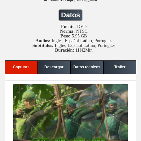
Datos
Fuente:
DVD
Norma:
NTSC
Peso:
5.95 GB
Audios:
Ingles, Español Latino, Portugues
Subtitulos:
Ingles, Español Latino, Portugues
Duración: 1
H42Min
Capturas
Descargar
Datos tecnicos
Trailer