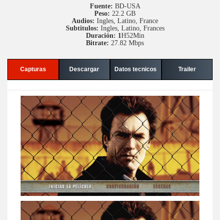
Fuente:
BD-USA
Peso:
22.2 GB
Audios:
Ingles, Latino, France
Subtitulos:
Ingles, Latino, Frances
Duración: 1
H52Min
Bitrate:
27.82 Mbps
Capturas
Descargar
Datos tecnicos
Trailer