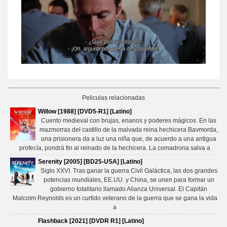
Peliculas relacionadas
Willow [1988] [DVD5-R1] [Latino]
Cuento medieval con brujas, enanos y poderes mágicos. En las
mazmorras del castillo de la malvada reina hechicera Bavmorda,
una prisionera da a luz una niña que, de acuerdo a una antigua
profecía, pondrá fin al reinado de la hechicera. La comadrona salva a
Serenity [2005] [BD25-USA] [Latino]
Siglo XXVI. Tras ganar la guerra Civil Galáctica, las dos grandes
potencias mundiales, EE.UU. y China, se unen para formar un
gobierno totalitario llamado Alianza Universal. El Capitán
Malcolm Reynolds es un curtido veterano de la guerra que se gana la vida
a
Flashback [2021] [DVDR R1] [Latino]