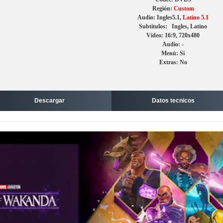
Región:
Custom
Audio: Ingles5.1,
Latino 5.1
Subtitulos: Ingles, Latino
Video: 16:9, 720x480
Audio: -
Menú: Si
Extras: No
Descargar
Datos tecnicos