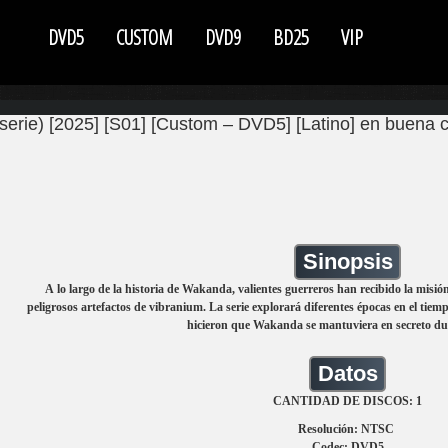
DVD5
CUSTOM
DVD9
BD25
VIP
erie) [2025] [S01] [Custom – DVD5] [Latino] en buena c
Sinopsis
A lo largo de la historia de Wakanda, valientes guerreros han recibido la misi
peligrosos artefactos de vibranium. La serie explorará diferentes épocas en el tiemp
hicieron que Wakanda se mantuviera en secreto dur
Datos
CANTIDAD DE DISCOS: 1
Resolución: NTSC
Codec: DVD5