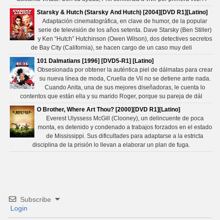
Starsky & Hutch (Starsky And Hutch) [2004][DVD R1][Latino]
Adaptación cinematográfica, en clave de humor, de la popular
serie de televisión de los años setenta. Dave Starsky (Ben Stiller)
y Ken “Hutch” Hutchinson (Owen Wilson), dos detectives secretos
de Bay City (California), se hacen cargo de un caso muy deli
101 Dalmatians [1996] [DVD5-R1] [Latino]
Obsesionada por obtener la auténtica piel de dálmatas para crear
su nueva línea de moda, Cruella de Vil no se detiene ante nada.
Cuando Anita, una de sus mejores diseñadoras, le cuenta lo
contentos que están ella y su marido Roger, porque su pareja de dál
O Brother, Where Art Thou? [2000][DVD R1][Latino]
Everest Ulyssess McGill (Clooney), un delincuente de poca
monta, es detenido y condenado a trabajos forzados en el estado
de Mississippi. Sus dificultades para adaptarse a la estricta
disciplina de la prisión lo llevan a elaborar un plan de fuga.
Subscribe
Login