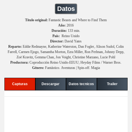
Datos
Título original:
Fantastic Beasts and Where to Find Them
Año:
2016
Duración:
133 min.
País:
Reino Unido
Director:
David Yates
Reparto:
Eddie Redmayne, Katherine Waterston, Dan Fogler, Alison Sudol, Colin
Farrell, Carmen Ejogo, Samantha Morton, Ezra Miller, Ron Perlman, Johnny Depp,
Zoë Kravitz, Gemma Chan, Jon Voight, Christine Marzano, Lucie Pohl
Productora:
Coproducción Reino Unido-EEUU; Heyday Films / Warner Bros.
Género:
Fantástico. Aventuras | Spin-off. Magia
Capturas
Descargar
Datos tecnicos
Trailer