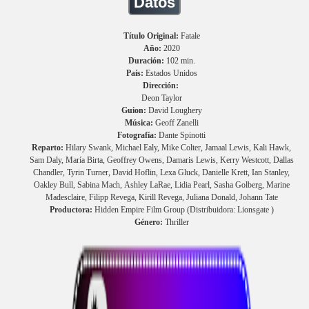
Datos
Título Original:
Fatale
Año:
2020
Duración:
102 min.
País:
Estados Unidos
Dirección:
Deon Taylor
Guion:
David Loughery
Música:
Geoff Zanelli
Fotografía:
Dante Spinotti
Reparto:
Hilary Swank, Michael Ealy, Mike Colter, Jamaal Lewis, Kali Hawk,
Sam Daly, María Birta, Geoffrey Owens, Damaris Lewis, Kerry Westcott, Dallas
Chandler, Tyrin Turner, David Hoflin, Lexa Gluck, Danielle Krett, Ian Stanley,
Oakley Bull, Sabina Mach, Ashley LaRae, Lidia Pearl, Sasha Golberg, Marine
Madesclaire, Filipp Revega, Kirill Revega, Juliana Donald, Johann Tate
Productora:
Hidden Empire Film Group (Distribuidora: Lionsgate )
Género:
Thriller