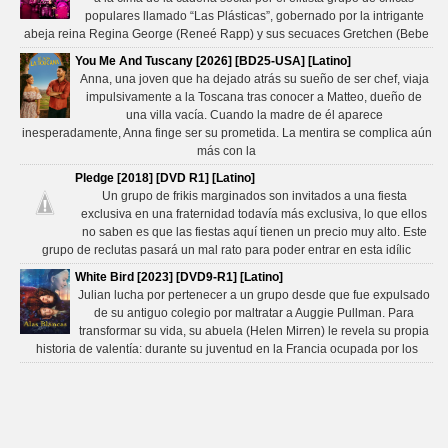
populares llamado “Las Plásticas”, gobernado por la intrigante
abeja reina Regina George (Reneé Rapp) y sus secuaces Gretchen (Bebe
You Me And Tuscany [2026] [BD25-USA] [Latino]
Anna, una joven que ha dejado atrás su sueño de ser chef, viaja
impulsivamente a la Toscana tras conocer a Matteo, dueño de
una villa vacía. Cuando la madre de él aparece
inesperadamente, Anna finge ser su prometida. La mentira se complica aún
más con la
Pledge [2018] [DVD R1] [Latino]
Un grupo de frikis marginados son invitados a una fiesta
exclusiva en una fraternidad todavía más exclusiva, lo que ellos
no saben es que las fiestas aquí tienen un precio muy alto. Este
grupo de reclutas pasará un mal rato para poder entrar en esta idílic
White Bird [2023] [DVD9-R1] [Latino]
Julian lucha por pertenecer a un grupo desde que fue expulsado
de su antiguo colegio por maltratar a Auggie Pullman. Para
transformar su vida, su abuela (Helen Mirren) le revela su propia
historia de valentía: durante su juventud en la Francia ocupada por los