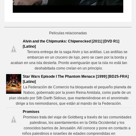
Peliculas relacionadas
Alvin and the Chipmunks: Chipwrecked [2011] [DVD R1]
[Latino]
Tercera entrega de la saga Alvin y las ardillas. Las ardillas se
embarcan en un crucero de lujo, pero se caen por la borda y
acaban en una isla desierta. Pronto averiguarán que la isla no está tan
deshabitada como creían en un principio.
Star Wars Episode I The Phantom Menace [1999] [BD25-FRA]
[Latino]
La Federación de Comercio ha bloqueado el pequeño planeta de
Naboo, gobernado por la joven Reina Amidala, como parte de un
plan ideado por Sith Darth Sidious, que manteniéndose en el anonimato
dirige a los neimoidianos, que están al mando de la Federación.
Promises
Promises trata del viaje de Goldberg a través de las comunidades
palestinas, los asentamientos en la Orilla Occidental y los
conocidos barrios de Jerusalén. Allí conoce y pone en contacto a
niños palestinos e israelíes de edades comprendidas en