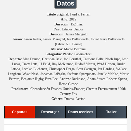
Datos
Título original:
Ford v. Ferrari
Año:
2019
Duración:
152 min.
País:
Estados Unidos
Dirección:
James Mangold
Guion:
Jason Keller, James Mangold, Jez Butterworth, John-Henry Butterworth
(Libro: A.J. Baime)
Música:
Marco Beltrami
Fotografía:
Phedon Papamichael
Reparto:
Matt Damon, Christian Bale, Jon Bernthal, Caitriona Balfe, Noah Jupe, Josh
Lucas, Tracy Letts, JJ Feild, Ray McKinnon, Rudolf Martin, Ward Horton, Bridie
Latona, Lachlan Buchanan, Christopher Darga, Sean Carrigan, Ian Harding, Wallace
Langham, Wyatt Nash, Jonathan LaPaglia, Stefania Spampinato, Jenelle McKee, Marisa
Petroro, Benjamin Rigby, Brea Bee, Andrew Burlinson, Adam Stuart, Roberta Sparta,
Remo Girone
Productora:
Coproducción Estados Unidos-Francia; Chernin Entertainment / 20th
Century Fox
Género:
Drama. Acción
Capturas
Descargar
Datos tecnicos
Trailer