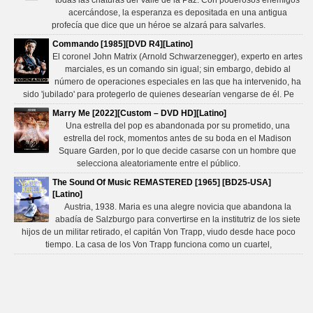
todas las criaturas del Valle de la Paz. Con poderosos enemigos
acercándose, la esperanza es depositada en una antigua
profecía que dice que un héroe se alzará para salvarles.
Commando [1985][DVD R4][Latino]
El coronel John Matrix (Arnold Schwarzenegger), experto en artes
marciales, es un comando sin igual; sin embargo, debido al
número de operaciones especiales en las que ha intervenido, ha
sido 'jubilado' para protegerlo de quienes desearían vengarse de él. Pe
Marry Me [2022][Custom – DVD HD][Latino]
Una estrella del pop es abandonada por su prometido, una
estrella del rock, momentos antes de su boda en el Madison
Square Garden, por lo que decide casarse con un hombre que
selecciona aleatoriamente entre el público.
The Sound Of Music REMASTERED [1965] [BD25-USA]
[Latino]
Austria, 1938. Maria es una alegre novicia que abandona la
abadía de Salzburgo para convertirse en la institutriz de los siete
hijos de un militar retirado, el capitán Von Trapp, viudo desde hace poco
tiempo. La casa de los Von Trapp funciona como un cuartel,