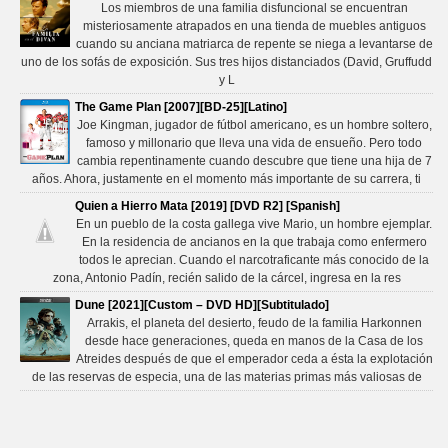
Los miembros de una familia disfuncional se encuentran
misteriosamente atrapados en una tienda de muebles antiguos
cuando su anciana matriarca de repente se niega a levantarse de
uno de los sofás de exposición. Sus tres hijos distanciados (David, Gruffudd
y L
The Game Plan [2007][BD-25][Latino]
Joe Kingman, jugador de fútbol americano, es un hombre soltero,
famoso y millonario que lleva una vida de ensueño. Pero todo
cambia repentinamente cuando descubre que tiene una hija de 7
años. Ahora, justamente en el momento más importante de su carrera, ti
Quien a Hierro Mata [2019] [DVD R2] [Spanish]
En un pueblo de la costa gallega vive Mario, un hombre ejemplar.
En la residencia de ancianos en la que trabaja como enfermero
todos le aprecian. Cuando el narcotraficante más conocido de la
zona, Antonio Padín, recién salido de la cárcel, ingresa en la res
Dune [2021][Custom – DVD HD][Subtitulado]
Arrakis, el planeta del desierto, feudo de la familia Harkonnen
desde hace generaciones, queda en manos de la Casa de los
Atreides después de que el emperador ceda a ésta la explotación
de las reservas de especia, una de las materias primas más valiosas de