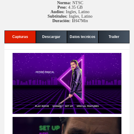
Norma:
NTSC
Peso:
4.35 GB
Audios:
Ingles, Latino
Subtitulos:
Ingles, Latino
Duración: 1
H47Min
Capturas
Descargar
Datos tecnicos
Trailer