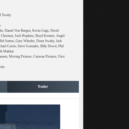
id Twohy
n
he, Daniel Von Bargen, Kevin Gage, David
 Chestnut, Josh Hopkins, Boyd Kestner, Angel
 Ted Sutton, Gary Wheeler, Donn Swaby, Jack
hael Currie, Steve Gonzales, Billy Dowd, Phil
eph Makkar
ment, Moving Pictures, Caravan Pictures, First
cito
Trailer