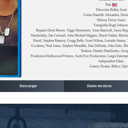
País
Dirección Ridley Scott
Guion Danielle Alexandra, Dav
Música Trevor Jones
Fotografía Hugh Johnso
Reparto Demi Moore, Viggo Mortensen, Anne Bancroft, Jason Beg
Warshofsky, Jim Caviezel, John Michael Higgins, David Vadim, Morris
David, Stephen Ramsey, Gregg Bello, Scott Wilson, Lucinda Jenney,
Gwaltney, Neal Jones, Stephen Mendillo, Dan DePaola, John Seitz, Mic
Neilson, Dimitri Diatchenko, Jos
Productora Hollywood Pictures, Scott Free Productions, Largo Entertain
Independent Films
Género Drama. Bélico | Ejér
Descargar
Datos tecnicos