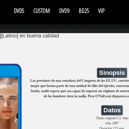
DVD5
CUSTOM
DVD9
BD25
VIP
[Latino] en buena calidad
Sinopsis
Las presiones de una senadora del Congreso de los EE.UU. conviert
mujer que forma parte de una unidad de élite del ejército, concre
fondo, nadie espera que sea capaz de superar un régimen de entre
de los hombres tiren la toalla. Pero O'Neil está dispuesta
Datos
Título original G.I. Jane
Año 1997
Duración 125 min.