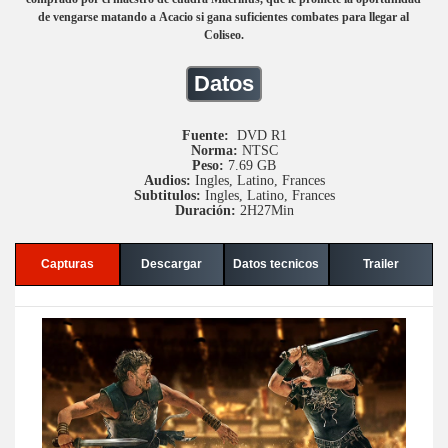
de vengarse matando a Acacio si gana suficientes combates para llegar al
Coliseo.
Datos
Fuente:
DVD R1
Norma:
NTSC
Peso:
7.69 GB
Audios:
Ingles, Latino, Frances
Subtitulos:
Ingles, Latino, Frances
Duración:
2H27Min
Capturas
Descargar
Datos tecnicos
Trailer