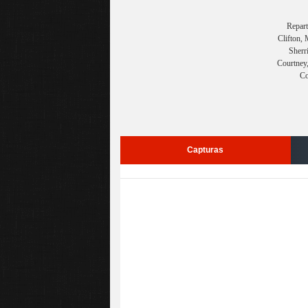
Repart
Clifton,
Sherr
Courtney,
Co
Capturas