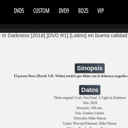
DVD5
CUSTOM
DVD9
BD25
VIP
 In Darkness [2018] [DVD R1] [Latino] en buena calidad
Sinopsis
El pastor Dave (David A.R. White) tendrá que lidiar con la dolorosa tragedia 
Datos
Título original: God's Not Dead: A Light in Darkness
Año: 2018
Duración: 106 min.
País: Estados Unidos
Dirección: Mike Mason
Guion: Howard Klausner, Mike Mason