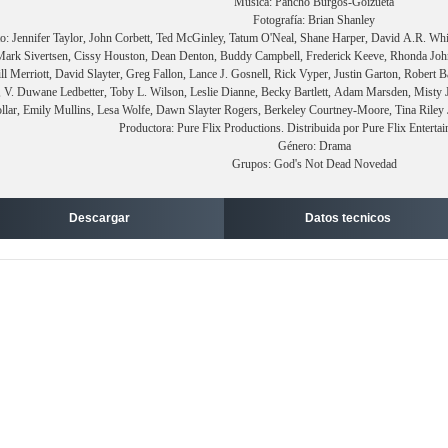
Música: Pancho Burgos-Goizueta
Fotografía: Brian Shanley
o: Jennifer Taylor, John Corbett, Ted McGinley, Tatum O'Neal, Shane Harper, David A.R. Wh
 Mark Sivertsen, Cissy Houston, Dean Denton, Buddy Campbell, Frederick Keeve, Rhonda Joh
ill Merriott, David Slayter, Greg Fallon, Lance J. Gosnell, Rick Vyper, Justin Garton, Robert
 V. Duwane Ledbetter, Toby L. Wilson, Leslie Dianne, Becky Bartlett, Adam Marsden, Misty Je
llar, Emily Mullins, Lesa Wolfe, Dawn Slayter Rogers, Berkeley Courtney-Moore, Tina Riley
Productora: Pure Flix Productions. Distribuida por Pure Flix Entert
Género: Drama
Grupos: God's Not Dead Novedad
Descargar
Datos tecnicos