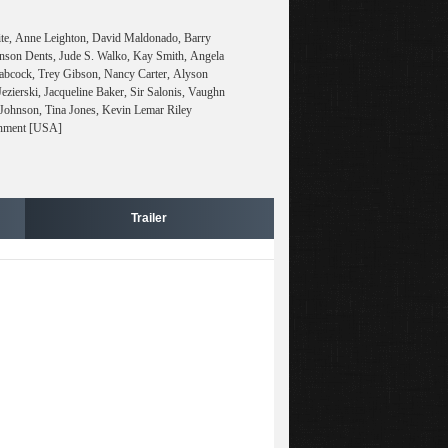
ite, Anne Leighton, David Maldonado, Barry
nson Dents, Jude S. Walko, Kay Smith, Angela
 Babcock, Trey Gibson, Nancy Carter, Alyson
zierski, Jacqueline Baker, Sir Salonis, Vaughn
 Johnson, Tina Jones, Kevin Lemar Riley
ainment [USA]
Trailer