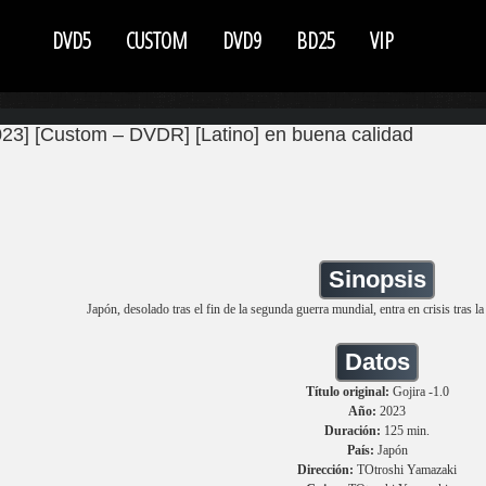
DVD5
CUSTOM
DVD9
BD25
VIP
23] [Custom – DVDR] [Latino] en buena calidad
Sinopsis
Japón, desolado tras el fin de la segunda guerra mundial, entra en crisis tras 
Datos
Título original:
Gojira -1.0
Año:
2023
Duración:
125 min.
País:
Japón
Dirección:
TOtroshi Yamazaki