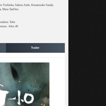
o Yoshioka, Sakura Ando, Kuranosuke Sasaki,
a, Miou TanOtro
buidora: Toho
nstruos. Años 40
Trailer