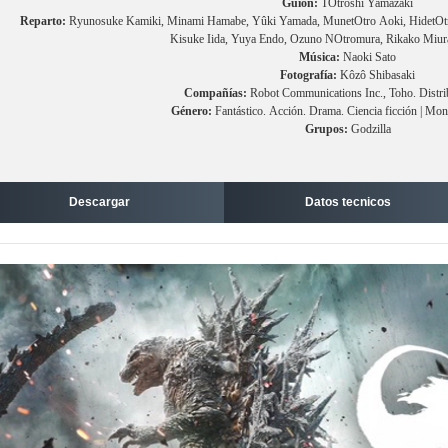
Guion:
TOtroshi Yamazaki
Reparto:
Ryunosuke Kamiki, Minami Hamabe, Yûki Yamada, MunetOtro Aoki, HidetOtr
Kisuke Iida, Yuya Endo, Ozuno NOtromura, Rikako Miur
Música:
Naoki Sato
Fotografía:
Kôzô Shibasaki
Compañías:
Robot Communications Inc., Toho. Distri
Género:
Fantástico. Acción. Drama. Ciencia ficción | Mo
Grupos:
Godzilla
Descargar
Datos tecnicos