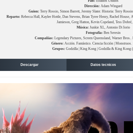
País:
Estados Unidos
Dirección:
Adam Wingard
Guion:
Terry Rossio, Simon Barrett, Jeremy Slater. Historia: Terry Ross
Reparto:
Rebecca Hall, Kaylee Hottle, Dan Stevens, Brian Tyree Henry, Rachel House, 
Jamieson, Greg Hatton, Kevin Copeland, Tess Dobré,
Música:
Junkie XL, Antonio Di Iorio
Fotografía:
Ben Seresin
Compañías:
Legendary Pictures, Screen Queensland, Warner Bros.. 
Género:
Acción. Fantástico. Ciencia ficción | Monstruos.
Grupos:
Godzilla | King Kong | Godzilla & King Kong 
Descargar
Datos tecnicos