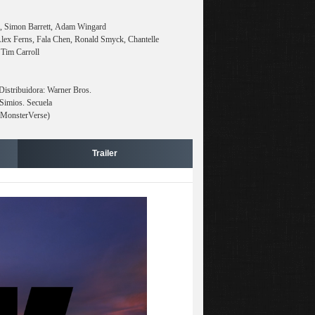
io, Simon Barrett, Adam Wingard
Alex Ferns, Fala Chen, Ronald Smyck, Chantelle
 Tim Carroll
Distribuidora: Warner Bros.
 Simios. Secuela
(MonsterVerse)
Trailer