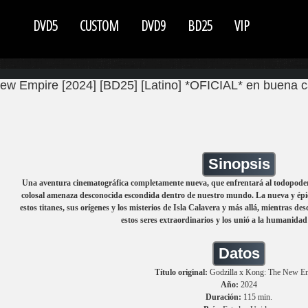
DVD5
CUSTOM
DVD9
BD25
VIP
ew Empire [2024] [BD25] [Latino] *OFICIAL* en buena c
Sinopsis
Una aventura cinematográfica completamente nueva, que enfrentará al todopoder
colosal amenaza desconocida escondida dentro de nuestro mundo. La nueva y épica
estos titanes, sus orígenes y los misterios de Isla Calavera y más allá, mientras de
estos seres extraordinarios y los unió a la humanidad
Datos
Título original:
Godzilla x Kong: The New E
Año:
2024
Duración:
115 min.