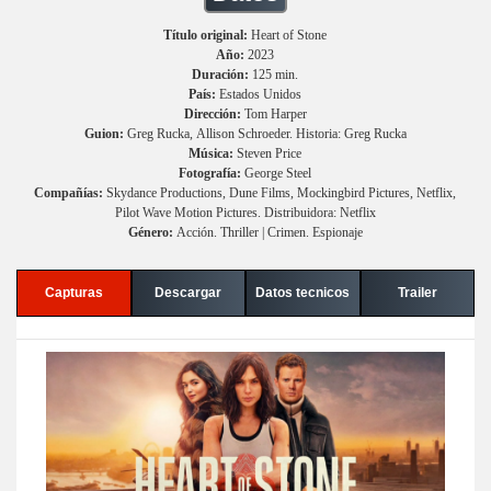
Título original:
Heart of Stone
Año:
2023
Duración:
125 min.
País:
Estados Unidos
Dirección:
Tom Harper
Guion:
Greg Rucka, Allison Schroeder. Historia: Greg Rucka
Música:
Steven Price
Fotografía:
George Steel
Compañías:
Skydance Productions, Dune Films, Mockingbird Pictures, Netflix,
Pilot Wave Motion Pictures. Distribuidora: Netflix
Género:
Acción. Thriller | Crimen. Espionaje
Capturas
Descargar
Datos tecnicos
Trailer