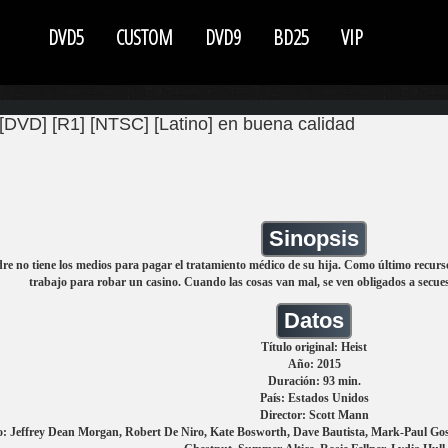
DVD5
CUSTOM
DVD9
BD25
VIP
[DVD] [R1] [NTSC] [Latino] en buena calidad
Sinopsis
re no tiene los medios para pagar el tratamiento médico de su hija. Como último recurs
trabajo para robar un casino. Cuando las cosas van mal, se ven obligados a secue
Datos
Título original: Heist
Año: 2015
Duración: 93 min.
País: Estados Unidos
Director: Scott Mann
: Jeffrey Dean Morgan, Robert De Niro, Kate Bosworth, Dave Bautista, Mark-Paul Gos