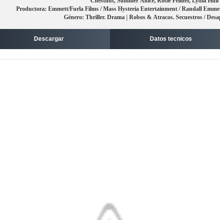
Chestnut, Summer Altice, Rosie Fellner, Lydia Hull
Productora: Emmett/Furla Films / Mass Hysteria Entertainment / Randall Emmet
Género: Thriller. Drama | Robos & Atracos. Secuestros / Desa
Descargar
Datos tecnicos