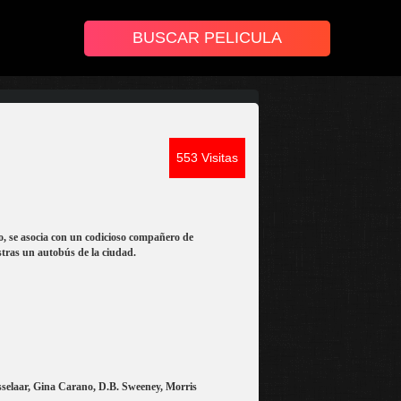
553 Visitas
o, se asocia con un codicioso compañero de
stras un autobús de la ciudad.
selaar, Gina Carano, D.B. Sweeney, Morris