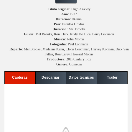
Título original:
High Anxiety
Año:
1977
Duración:
94 min.
País:
Estados Unidos
Dirección:
Mel Brooks
Guion:
Mel Brooks, Ron Clark, Rudy De Luca, Barry Levinson
Música:
John Morris
Fotografía:
Paul Lohmann
Reparto:
Mel Brooks, Madeline Kahn, Cloris Leachman, Harvey Korman, Dick Van
Patten, Ron Carey, Howard Morris
Productora:
20th Century Fox
Género:
Comedia
Capturas
Descargar
Datos tecnicos
Trailer