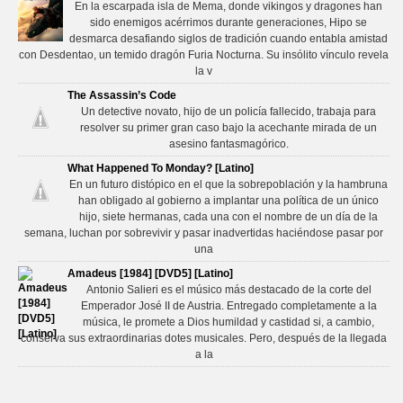
En la escarpada isla de Mema, donde vikingos y dragones han
sido enemigos acérrimos durante generaciones, Hipo se
desmarca desafiando siglos de tradición cuando entabla amistad
con Desdentao, un temido dragón Furia Nocturna. Su insólito vínculo revela
la v
The Assassin’s Code
Un detective novato, hijo de un policía fallecido, trabaja para
resolver su primer gran caso bajo la acechante mirada de un
asesino fantasmagórico.
What Happened To Monday? [Latino]
En un futuro distópico en el que la sobrepoblación y la hambruna
han obligado al gobierno a implantar una política de un único
hijo, siete hermanas, cada una con el nombre de un día de la
semana, luchan por sobrevivir y pasar inadvertidas haciéndose pasar por
una
Amadeus [1984] [DVD5] [Latino]
Antonio Salieri es el músico más destacado de la corte del
Emperador José II de Austria. Entregado completamente a la
música, le promete a Dios humildad y castidad si, a cambio,
conserva sus extraordinarias dotes musicales. Pero, después de la llegada
a la