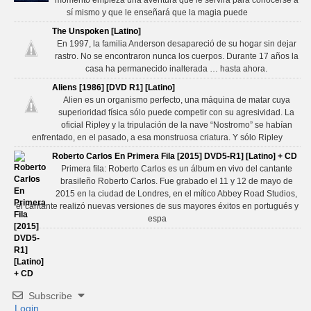
momento empieza una aventura que le servirá para conocerse a
sí mismo y que le enseñará que la magia puede
The Unspoken [Latino]
En 1997, la familia Anderson desapareció de su hogar sin dejar
rastro. No se encontraron nunca los cuerpos. Durante 17 años la
casa ha permanecido inalterada … hasta ahora.
Aliens [1986] [DVD R1] [Latino]
Alien es un organismo perfecto, una máquina de matar cuya
superioridad física sólo puede competir con su agresividad. La
oficial Ripley y la tripulación de la nave “Nostromo” se habían
enfrentado, en el pasado, a esa monstruosa criatura. Y sólo Ripley
Roberto Carlos En Primera Fila [2015] DVD5-R1] [Latino] + CD
Primera fila: Roberto Carlos es un álbum en vivo del cantante
brasileño Roberto Carlos. Fue grabado el 11 y 12 de mayo de
2015 en la ciudad de Londres, en el mítico Abbey Road Studios,
el cantante realizó nuevas versiones de sus mayores éxitos en portugués y
espa
Subscribe
Login