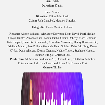
Año:
2020
Duración:
87 min.
País:
Suecia
Dirección:
Mikael Marcimain
Guion:
Josh Campbell, Matthew Stuecken
Fotografía:
Flavio Martínez Labiano
Reparto:
Allison Williams, Alexander Dreymon, Keith David, Pearl Mackie,
Jumayn Hunter, Amanda Khan, Lamin Tamba, Orlaith Doherty, Marc Redmond,
Kate Shepard, Francois Groenewald, Anouchka Massoudy, Danny Bhowaneedin,
Privilege Magezi, Jean Philippe Gorapah, Henri St Mart, Daisy Yip Tong, Daniel
O'Neil, Denis Allehany, Dennis Gregory, Nadine Theron, Stephano Honore,
Brendon Pirogue, Christian Luis
Productora:
SF Studios Production AB, Ombra Films, STXfilms, Subotica
Entertainment Ltd, Tre Vänner Produktion AB, Trevanna Post
Género:
Thriller