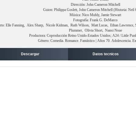
Dirección: John Cameron Mitchell
Guion: Philippa Goslett, John Cameron Mitchell (Historia: Neil
Música: Nico Muhly, Jamie Stewart
Fotografía: Frank G. DeMarco
rto: Elle Fanning, Alex Sharp, Nicole Kidman, Ruth Wilson, Matt Lucas, Ethan Lawrence, S
Plummer, Olivia Short, Nansi Nsue
Productora: Coproducción Reino Unido-Estados Unidos; A24 / Little Pun
Género: Comedia. Romance. Fantástico | Años 70. Adolescencia. Ext
Descargar
Datos tecnicos