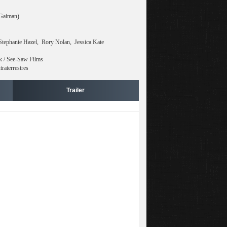
 Gaiman)
tephanie Hazel, Rory Nolan, Jessica Kate
k / See-Saw Films
raterrestres
Trailer