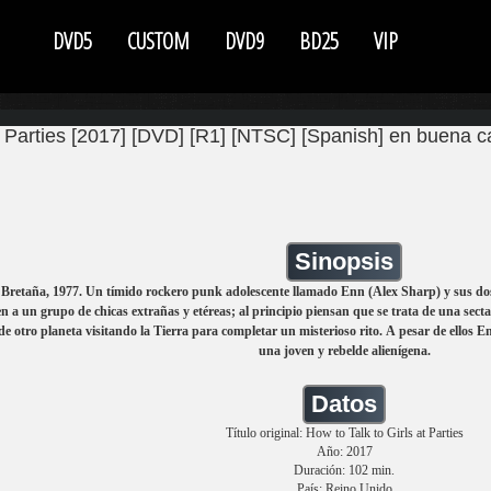
DVD5
CUSTOM
DVD9
BD25
VIP
 Parties [2017] [DVD] [R1] [NTSC] [Spanish] en buena c
Sinopsis
Bretaña, 1977. Un tímido rockero punk adolescente llamado Enn (Alex Sharp) y sus dos
n a un grupo de chicas extrañas y etéreas; al principio piensan que se trata de una sect
de otro planeta visitando la Tierra para completar un misterioso rito. A pesar de ellos E
una joven y rebelde alienígena.
Datos
Título original: How to Talk to Girls at Parties
Año: 2017
Duración: 102 min.
País: Reino Unido