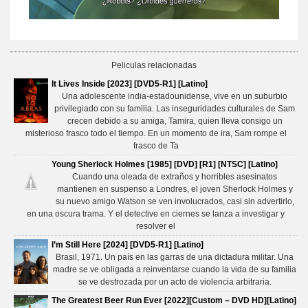
Peliculas relacionadas
It Lives Inside [2023] [DVD5-R1] [Latino]
Una adolescente india-estadounidense, vive en un suburbio
privilegiado con su familia. Las inseguridades culturales de Sam
crecen debido a su amiga, Tamira, quien lleva consigo un
misterioso frasco todo el tiempo. En un momento de ira, Sam rompe el
frasco de Ta
Young Sherlock Holmes [1985] [DVD] [R1] [NTSC] [Latino]
Cuando una oleada de extraños y horribles asesinatos
mantienen en suspenso a Londres, el joven Sherlock Holmes y
su nuevo amigo Watson se ven involucrados, casi sin advertirlo,
en una oscura trama. Y el detective en ciernes se lanza a investigar y
resolver el
I’m Still Here [2024] [DVD5-R1] [Latino]
Brasil, 1971. Un país en las garras de una dictadura militar. Una
madre se ve obligada a reinventarse cuando la vida de su familia
se ve destrozada por un acto de violencia arbitraria.
The Greatest Beer Run Ever [2022][Custom – DVD HD][Latino]