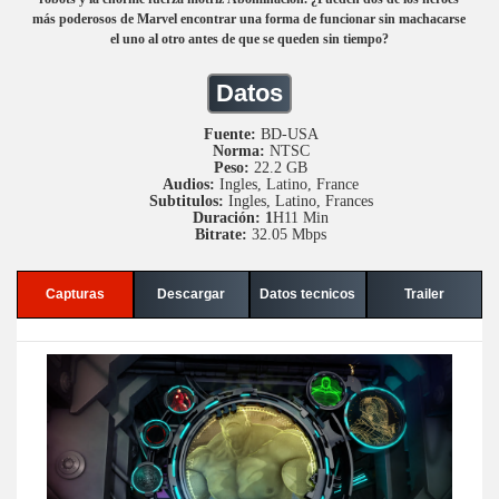
más poderosos de Marvel encontrar una forma de funcionar sin machacarse
el uno al otro antes de que se queden sin tiempo?
Datos
Fuente:
BD-USA
Norma:
NTSC
Peso:
22.2 GB
Audios:
Ingles, Latino, France
Subtitulos:
Ingles, Latino, Frances
Duración: 1
H11 Min
Bitrate:
32.05 Mbps
Capturas
Descargar
Datos tecnicos
Trailer