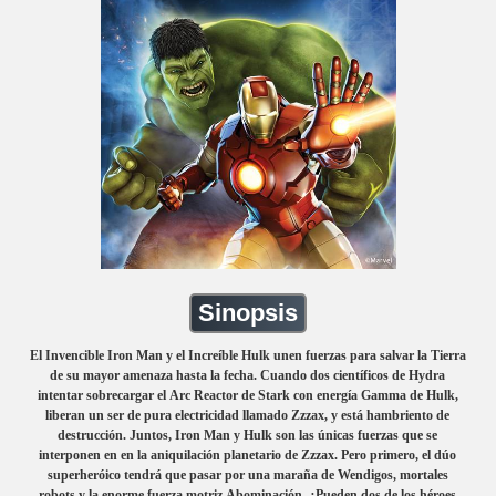
Sinopsis
El Invencible Iron Man y el Increíble Hulk unen fuerzas para salvar la Tierra
de su mayor amenaza hasta la fecha. Cuando dos científicos de Hydra
intentar sobrecargar el Arc Reactor de Stark con energía Gamma de Hulk,
liberan un ser de pura electricidad llamado Zzzax, y está hambriento de
destrucción. Juntos, Iron Man y Hulk son las únicas fuerzas que se
interponen en en la aniquilación planetario de Zzzax. Pero primero, el dúo
superheróico tendrá que pasar por una maraña de Wendigos, mortales
robots y la enorme fuerza motriz Abominación. ¿Pueden dos de los héroes