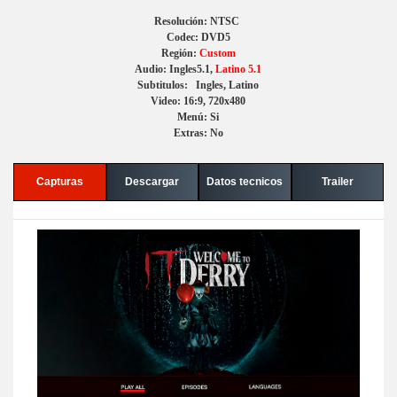
Resolución: NTSC
Codec: DVD5
Región:
Custom
Audio: Ingles5.1,
Latino 5.1
Subtitulos: Ingles, Latino
Video: 16:9, 720x480
Menú: Si
Extras: No
Capturas
Descargar
Datos tecnicos
Trailer