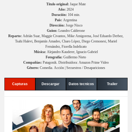
Título original:
Jaque Mate
Año:
2024
Duración:
104 min.
País:
Argentina
Dirección:
Jorge Nisco
Guion:
Leandro Calderone
Reparto:
Adrián Suar, Maggie Civantos, Mike Amigorena, José Eduardo Derbez,
Tsahi Halevi, Benjamín Amadeo, Charo López, Diego Cremonesi, Mariel
Fernández, Fiorella Indelicato
Música:
Alejandro Kauderer, Ignacio Gabriel
Fotografía:
Guillermo Nieto
Compañías:
Patagonik. Distribuidora: Amazon Prime Video
Género:
Comedia. Acción | Secuestros / Desapariciones
Capturas
Descargar
Datos tecnicos
Trailer