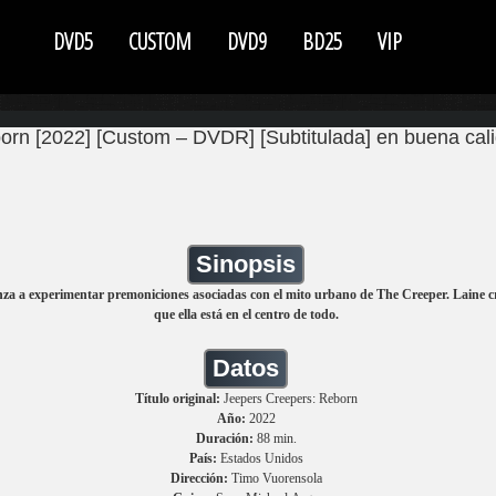
DVD5
CUSTOM
DVD9
BD25
VIP
rn [2022] [Custom – DVDR] [Subtitulada] en buena cal
Sinopsis
nza a experimentar premoniciones asociadas con el mito urbano de The Creeper. Laine c
que ella está en el centro de todo.
Datos
Título original:
Jeepers Creepers: Reborn
Año:
2022
Duración:
88 min.
País:
Estados Unidos
Dirección:
Timo Vuorensola