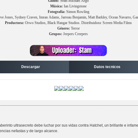
Guion:
Sean-Michael Argo
Música:
Ian Livingstone
Fotografía:
Simon Rowling
eve Jones, Sydney Craven, Imran Adams, Jarreau Benjamin, Matt Barkley, Ocean Navarro, Gar
Productora:
Orwo Studios, Black Hangar Studios. Distribuidora: Screen Media Films
Género:
Terror
Grupos:
Jeepers Creepers
Descargar
Datos tecnicos
aberinto ultrasecreto debe luchar por sus vidas contra Hatchet, un brillante e inf
cias nefastas y de largo alcance.