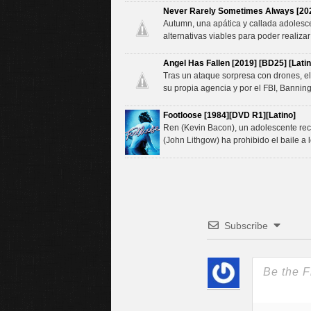
Never Rarely Sometimes Always [202
Autumn, una apática y callada adolesc
alternativas viables para poder realizar
Angel Has Fallen [2019] [BD25] [Latin
Tras un ataque sorpresa con drones, el
su propia agencia y por el FBI, Banning 
Footloose [1984][DVD R1][Latino]
Ren (Kevin Bacon), un adolescente rec
(John Lithgow) ha prohibido el baile a
Subscribe