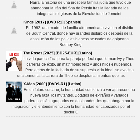
Narra la historia de una próspera familia judía que tuvo que
abandonar la Irán del Sha de Persia tras la llegada de los
integristas religiosos de la Revolución de Jomeini.
Kings [2017] [DVD R1] [Spanish]
En 1992, una madre de familia afroamericana vive en el distrito
de South Central, donde hay grandes disturbios después de la
absolución de los policías blancos acusados ​​de golpear a
Rodney King.
The Roses [2025] [BD25-EUR] [Latino]
La vida parece fácil para la pareja perfecta que forman Ivy y Theo:
carreras de éxito, un matrimonio feliz y unos hijos estupendos.
Pero detrás de la fachada de su supuesta vida ideal, se avecina
una tormenta: la carrera de Theo se desploma mientras que las
X-Men [2000] [DVD9-R1] [Latino]
En un futuro cercano, la humanidad comienza a ver aparecer una
nueva raza; los mutantes. Dotados de extraños y variados
poderes, están agrupados en dos bandos: los que abogan por la
integración y el entendimiento con la humanidad, encabezados por el
doctor C