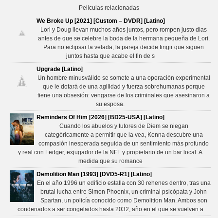
Peliculas relacionadas
We Broke Up [2021] [Custom – DVDR] [Latino]
Lori y Doug llevan muchos años juntos, pero rompen justo días
antes de que se celebre la boda de la hermana pequeña de Lori.
Para no eclipsar la velada, la pareja decide fingir que siguen
juntos hasta que acabe el fin de s
Upgrade [Latino]
Un hombre minusválido se somete a una operación experimental
que le dotará de una agilidad y fuerza sobrehumanas porque
tiene una obsesión: vengarse de los criminales que asesinaron a
su esposa.
Reminders Of Him [2026] [BD25-USA] [Latino]
Cuando los abuelos y tutores de Diem se niegan
categóricamente a permitir que la vea, Kenna descubre una
compasión inesperada seguida de un sentimiento más profundo
y real con Ledger, exjugador de la NFL y propietario de un bar local. A
medida que su romance
Demolition Man [1993] [DVD5-R1] [Latino]
En el año 1996 un edificio estalla con 30 rehenes dentro, tras una
brutal lucha entre Simon Phoenix, un criminal psicópata y John
Spartan, un policía conocido como Demolition Man. Ambos son
condenados a ser congelados hasta 2032, año en el que se vuelven a