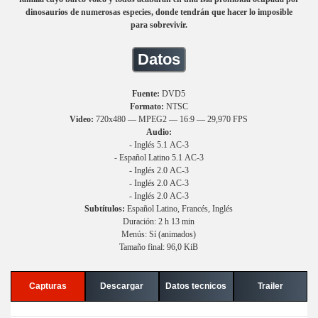
dinosaurios de numerosas especies, donde tendrán que hacer lo imposible
para sobrevivir.
Datos
Fuente:
DVD5
Formato:
NTSC
Video:
720x480 — MPEG2 — 16:9 — 29,970 FPS
Audio:
- Inglés 5.1 AC-3
- Español Latino 5.1 AC-3
- Inglés 2.0 AC-3
- Inglés 2.0 AC-3
- Inglés 2.0 AC-3
Subtítulos:
Español Latino, Francés, Inglés
Duración: 2 h 13 min
Menús: Sí (animados)
Tamaño final: 96,0 KiB
Capturas
Descargar
Datos tecnicos
Trailer