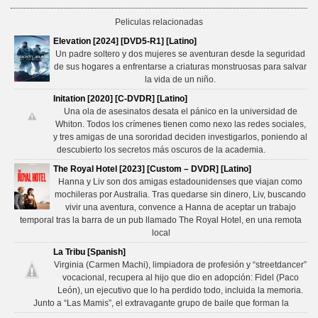
Peliculas relacionadas
Elevation [2024] [DVD5-R1] [Latino]
Un padre soltero y dos mujeres se aventuran desde la seguridad
de sus hogares a enfrentarse a criaturas monstruosas para salvar
la vida de un niño.
Initation [2020] [C-DVDR] [Latino]
Una ola de asesinatos desata el pánico en la universidad de
Whiton. Todos los crímenes tienen como nexo las redes sociales,
y tres amigas de una sororidad deciden investigarlos, poniendo al
descubierto los secretos más oscuros de la academia.
The Royal Hotel [2023] [Custom – DVDR] [Latino]
Hanna y Liv son dos amigas estadounidenses que viajan como
mochileras por Australia. Tras quedarse sin dinero, Liv, buscando
vivir una aventura, convence a Hanna de aceptar un trabajo
temporal tras la barra de un pub llamado The Royal Hotel, en una remota
local
La Tribu [Spanish]
Virginia (Carmen Machi), limpiadora de profesión y “streetdancer”
vocacional, recupera al hijo que dio en adopción: Fidel (Paco
León), un ejecutivo que lo ha perdido todo, incluida la memoria.
Junto a “Las Mamis”, el extravagante grupo de baile que forman la