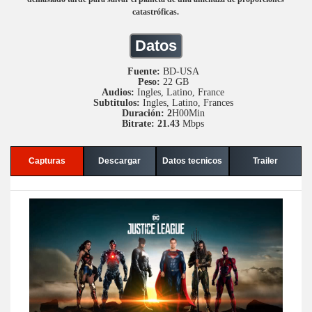
catastróficas.
Datos
Fuente:
BD-USA
Peso:
22 GB
Audios:
Ingles, Latino, France
Subtitulos:
Ingles, Latino, Frances
Duración: 2
H00Min
Bitrate: 21.43
Mbps
Capturas
Descargar
Datos tecnicos
Trailer