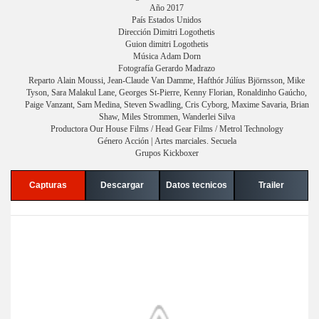
Año 2017
País Estados Unidos
Dirección Dimitri Logothetis
Guion dimitri Logothetis
Música Adam Dorn
Fotografía Gerardo Madrazo
Reparto Alain Moussi, Jean-Claude Van Damme, Hafthór Júlíus Björnsson, Mike
Tyson, Sara Malakul Lane, Georges St-Pierre, Kenny Florian, Ronaldinho Gaúcho,
Paige Vanzant, Sam Medina, Steven Swadling, Cris Cyborg, Maxime Savaria, Brian
Shaw, Miles Strommen, Wanderlei Silva
Productora Our House Films / Head Gear Films / Metrol Technology
Género Acción | Artes marciales. Secuela
Grupos Kickboxer
Capturas
Descargar
Datos tecnicos
Trailer