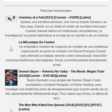
Peliculas relacionadas
Anatomy of a Fall [2023] [Custom – DVDR] [Latino]
Sandra, una escritora alemana, vive con su marido Samuel y su
hijo ciego, Daniel, en un chalé en medio de los Alpes franceses.
Cuando Samuel fallece en misteriosas circunstancias, la
investigación no puede determinar si se trata de un suicidio o de un homicid
La Mécanique De l’ombre
Un enigmático hombre de negocios en nombre de una misteriosa
organización se pone en contacto con Duval (François Cluzet)
para ofrecerle un trabajo sencillo y bien remunerado: transcribir
escuchas telefónicas interceptadas. Duval, económicamente desesperado,
acept
Demon Slayer – Kimetsu No Yaiba – The Movie: Mugen Train
[2020][Custom – DVD BD][Latino]
Tanjiro Kamado y sus amigos del Demon Slayer Corps
acompañan a Kyōjurō Rengoku, el Flame Hashira, para
investigar una misteriosa serie de desapariciones que ocurren dentro de un
tren aparentemente infinitamente largo. Poco saben que Enmu, la última de
las L
The Man Who Killed Don Quixote [2018] [DVD] [R1] [NTSC]
[Latino]