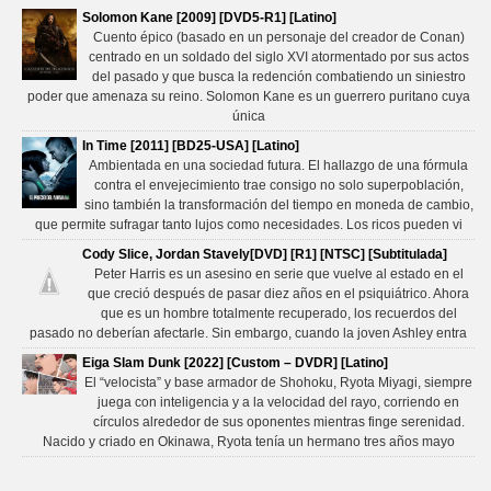
Solomon Kane [2009] [DVD5-R1] [Latino]
Cuento épico (basado en un personaje del creador de Conan)
centrado en un soldado del siglo XVI atormentado por sus actos
del pasado y que busca la redención combatiendo un siniestro
poder que amenaza su reino. Solomon Kane es un guerrero puritano cuya
única
In Time [2011] [BD25-USA] [Latino]
Ambientada en una sociedad futura. El hallazgo de una fórmula
contra el envejecimiento trae consigo no solo superpoblación,
sino también la transformación del tiempo en moneda de cambio,
que permite sufragar tanto lujos como necesidades. Los ricos pueden vi
Cody Slice, Jordan Stavely[DVD] [R1] [NTSC] [Subtitulada]
Peter Harris es un asesino en serie que vuelve al estado en el
que creció después de pasar diez años en el psiquiátrico. Ahora
que es un hombre totalmente recuperado, los recuerdos del
pasado no deberían afectarle. Sin embargo, cuando la joven Ashley entra
Eiga Slam Dunk [2022] [Custom – DVDR] [Latino]
El “velocista” y base armador de Shohoku, Ryota Miyagi, siempre
juega con inteligencia y a la velocidad del rayo, corriendo en
círculos alrededor de sus oponentes mientras finge serenidad.
Nacido y criado en Okinawa, Ryota tenía un hermano tres años mayo