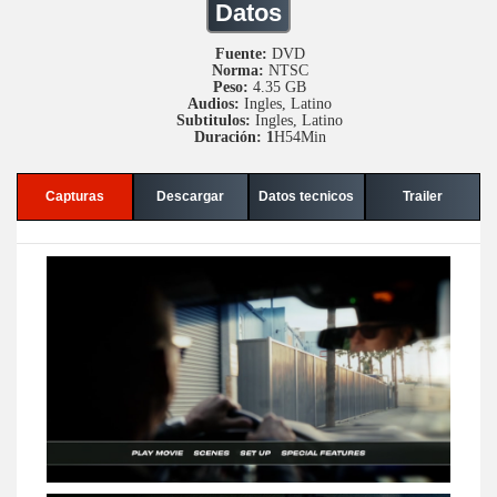
Datos
Fuente:
DVD
Norma:
NTSC
Peso:
4.35 GB
Audios:
Ingles, Latino
Subtitulos:
Ingles, Latino
Duración: 1
H54Min
Capturas
Descargar
Datos tecnicos
Trailer