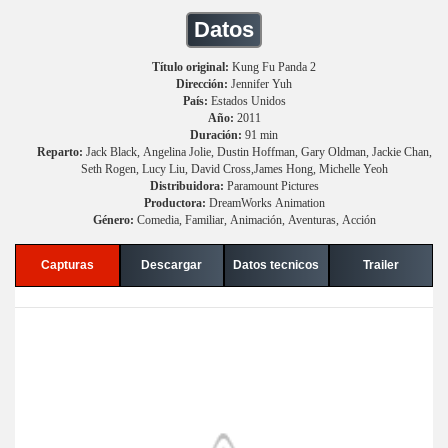
Datos
Título original:
Kung Fu Panda 2
Dirección:
Jennifer Yuh
País:
Estados Unidos
Año:
2011
Duración:
91 min
Reparto:
Jack Black, Angelina Jolie, Dustin Hoffman, Gary Oldman, Jackie Chan,
Seth Rogen, Lucy Liu, David Cross,James Hong, Michelle Yeoh
Distribuidora:
Paramount Pictures
Productora:
DreamWorks Animation
Género:
Comedia, Familiar, Animación, Aventuras, Acción
Capturas
Descargar
Datos tecnicos
Trailer