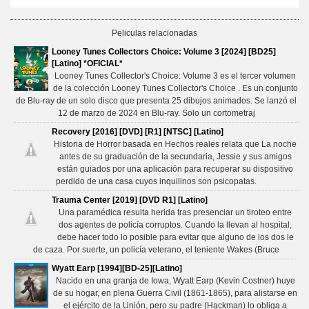
Peliculas relacionadas
Looney Tunes Collectors Choice: Volume 3 [2024] [BD25]
[Latino] *OFICIAL*
Looney Tunes Collector's Choice: Volume 3 es el tercer volumen
de la colección Looney Tunes Collector's Choice . Es un conjunto
de Blu-ray de un solo disco que presenta 25 dibujos animados. Se lanzó el
12 de marzo de 2024 en Blu-ray. Solo un cortometraj
Recovery [2016] [DVD] [R1] [NTSC] [Latino]
Historia de Horror basada en Hechos reales relata que La noche
antes de su graduación de la secundaria, Jessie y sus amigos
están guiados por una aplicación para recuperar su dispositivo
perdido de una casa cuyos inquilinos son psicopatas.
Trauma Center [2019] [DVD R1] [Latino]
Una paramédica resulta herida tras presenciar un tiroteo entre
dos agentes de policía corruptos. Cuando la llevan al hospital,
debe hacer todo lo posible para evitar que alguno de los dos le
de caza. Por suerte, un policía veterano, el teniente Wakes (Bruce
Wyatt Earp [1994][BD-25][Latino]
Nacido en una granja de Iowa, Wyatt Earp (Kevin Costner) huye
de su hogar, en plena Guerra Civil (1861-1865), para alistarse en
el ejército de la Unión, pero su padre (Hackman) lo obliga a