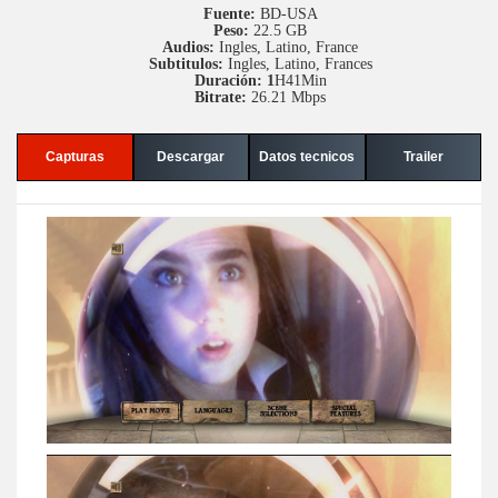
Fuente:
BD-USA
Peso:
22.5 GB
Audios:
Ingles, Latino, France
Subtitulos:
Ingles, Latino, Frances
Duración: 1
H41Min
Bitrate:
26.21 Mbps
Capturas
Descargar
Datos tecnicos
Trailer