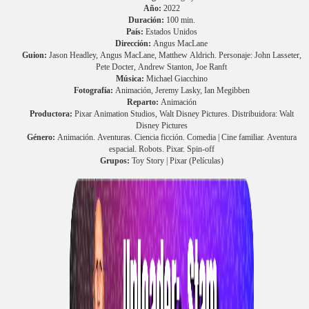
Año:
2022
Duración:
100 min.
País:
Estados Unidos
Dirección:
Angus MacLane
Guion:
Jason Headley, Angus MacLane, Matthew Aldrich. Personaje: John Lasseter,
Pete Docter, Andrew Stanton, Joe Ranft
Música:
Michael Giacchino
Fotografía:
Animación, Jeremy Lasky, Ian Megibben
Reparto:
Animación
Productora:
Pixar Animation Studios, Walt Disney Pictures. Distribuidora: Walt
Disney Pictures
Género:
Animación. Aventuras. Ciencia ficción. Comedia | Cine familiar. Aventura
espacial. Robots. Pixar. Spin-off
Grupos:
Toy Story | Pixar (Películas)