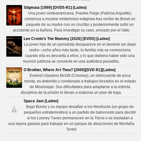
Stigmata [1999] [DVD5-R1] [Latino]
Una joven norteamericana, Frankie Paige (Patricia Arquette),
comienza a mostrar misteriosos estigmas tras recibir de Brasil un
paquete de su madre con un crucifijo y posteriormente sufrir un
accidente en la bañera. Para investigar su caso, enviado por el Vatic
Lee Cronin’s The Mummy [2026] [DVD5] [Latino]
La joven hija de un periodista desaparece en el desierto sin dejar
rastro—ocho años más tarde, la familia rota se conmociona
cuando ella es devuelta a ellos, y lo que debiera haber sido una
reunión jubilosa se convierte en una auténtica pesadilla.
O Brother, Where Art Thou? [2000][DVD R1][Latino]
Everest Ulyssess McGill (Clooney), un delincuente de poca
monta, es detenido y condenado a trabajos forzados en el estado
de Mississippi. Sus dificultades para adaptarse a la estricta
disciplina de la prisión lo llevan a elaborar un plan de fuga.
Space Jam [Latino]
Bugs Bunny y su equipo desafían a los Nerdlucks (un grupo de
pequeños extraterrestres) a un partido de baloncesto para decidir
si los Looney Tunes permanecen en la Tierra o se trasladan a
una lejana galaxia para trabajar en un parque de atracciones de Montaña
Tontol