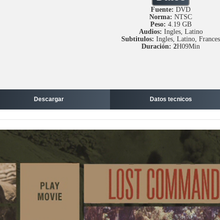
Fuente:
DVD
Norma:
NTSC
Peso:
4.19 GB
Audios:
Ingles, Latino
Subtitulos:
Ingles, Latino, Frances
Duración: 2
H09Min
Descargar
Datos tecnicos