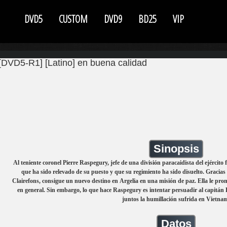
DVD5
CUSTOM
DVD9
BD25
VIP
DVD5-R1] [Latino] en buena calidad
Sinopsis
Al teniente coronel Pierre Raspegury, jefe de una división paracaidista del ejércit
que ha sido relevado de su puesto y que su regimiento ha sido disuelto. Gracias
Clairefons, consigue un nuevo destino en Argelia en una misión de paz. Ella le prom
en general. Sin embargo, lo que hace Raspegury es intentar persuadir al capitán
juntos la humillación sufrida en Vietna
Datos