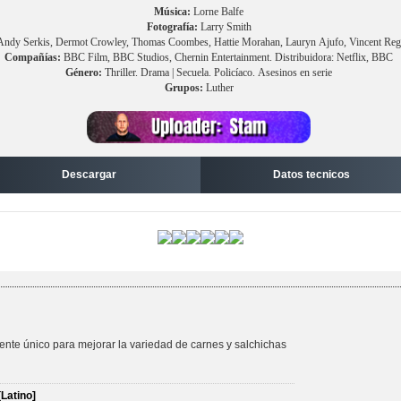
Música:
Lorne Balfe
Fotografía:
Larry Smith
, Andy Serkis, Dermot Crowley, Thomas Coombes, Hattie Morahan, Lauryn Ajufo, Vincent Reg
Compañías:
BBC Film, BBC Studios, Chernin Entertainment. Distribuidora: Netflix, BBC
Género:
Thriller. Drama | Secuela. Policíaco. Asesinos en serie
Grupos:
Luther
Descargar
Datos tecnicos
iente único para mejorar la variedad de carnes y salchichas
Latino]