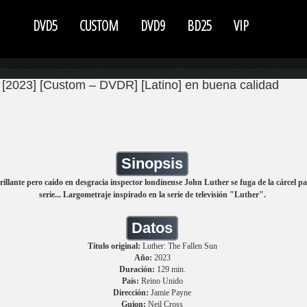
DVD5
CUSTOM
DVD9
BD25
VIP
 [2023] [Custom – DVDR] [Latino] en buena calidad
Sinopsis
rillante pero caído en desgracia inspector londinense John Luther se fuga de la cárcel pa
serie... Largometraje inspirado en la serie de televisión "Luther".
Datos
Título original:
Luther: The Fallen Sun
Año:
2023
Duración:
129 min.
País:
Reino Unido
Dirección:
Jamie Payne
Guion:
Neil Cross