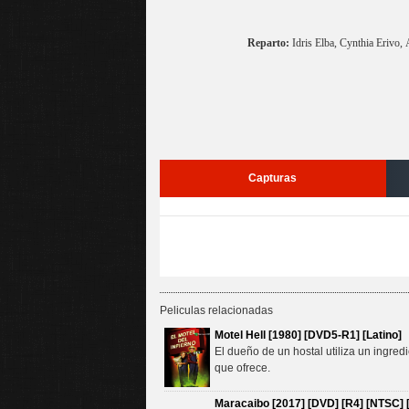
Reparto:
Idris Elba, Cynthia Erivo
Capturas
Peliculas relacionadas
Motel Hell [1980] [DVD5-R1] [Latino]
El dueño de un hostal utiliza un ingred
que ofrece.
Maracaibo [2017] [DVD] [R4] [NTSC] [