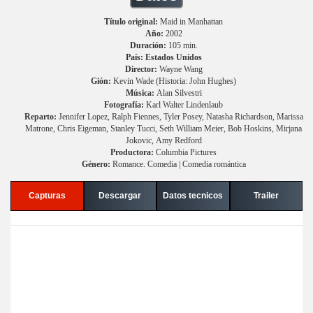
Título original:
Maid in Manhattan
Año:
2002
Duración:
105 min.
País: Estados Unidos
Director:
Wayne Wang
Gión:
Kevin Wade (Historia: John Hughes)
Música:
Alan Silvestri
Fotografía:
Karl Walter Lindenlaub
Reparto:
Jennifer Lopez, Ralph Fiennes, Tyler Posey, Natasha Richardson, Marissa
Matrone, Chris Eigeman, Stanley Tucci, Seth William Meier, Bob Hoskins, Mirjana
Jokovic, Amy Redford
Productora:
Columbia Pictures
Género:
Romance. Comedia | Comedia romántica
Capturas
Descargar
Datos tecnicos
Trailer