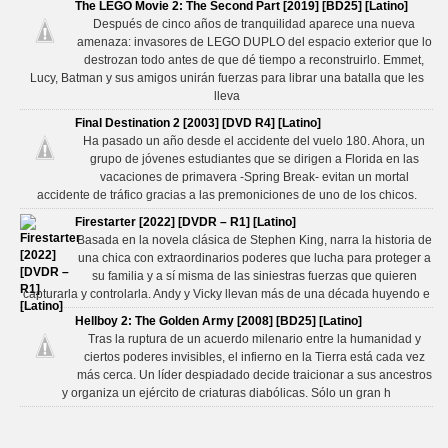
The LEGO Movie 2: The Second Part [2019] [BD25] [Latino]
Después de cinco años de tranquilidad aparece una nueva
amenaza: invasores de LEGO DUPLO del espacio exterior que lo
destrozan todo antes de que dé tiempo a reconstruirlo. Emmet,
Lucy, Batman y sus amigos unirán fuerzas para librar una batalla que les
lleva
Final Destination 2 [2003] [DVD R4] [Latino]
Ha pasado un año desde el accidente del vuelo 180. Ahora, un
grupo de jóvenes estudiantes que se dirigen a Florida en las
vacaciones de primavera -Spring Break- evitan un mortal
accidente de tráfico gracias a las premoniciones de uno de los chicos.
Firestarter [2022] [DVDR – R1] [Latino]
Basada en la novela clásica de Stephen King, narra la historia de
una chica con extraordinarios poderes que lucha para proteger a
su familia y a sí misma de las siniestras fuerzas que quieren
capturarla y controlarla. Andy y Vicky llevan más de una década huyendo e
Hellboy 2: The Golden Army [2008] [BD25] [Latino]
Tras la ruptura de un acuerdo milenario entre la humanidad y
ciertos poderes invisibles, el infierno en la Tierra está cada vez
más cerca. Un líder despiadado decide traicionar a sus ancestros
y organiza un ejército de criaturas diabólicas. Sólo un gran h