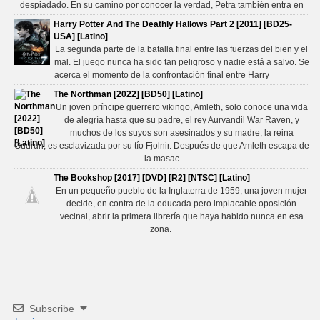
despiadado. En su camino por conocer la verdad, Petra también entra en
Harry Potter And The Deathly Hallows Part 2 [2011] [BD25-
USA] [Latino]
La segunda parte de la batalla final entre las fuerzas del bien y el
mal. El juego nunca ha sido tan peligroso y nadie está a salvo. Se
acerca el momento de la confrontación final entre Harry
The Northman [2022] [BD50] [Latino]
Un joven príncipe guerrero vikingo, Amleth, solo conoce una vida
de alegría hasta que su padre, el rey Aurvandil War Raven, y
muchos de los suyos son asesinados y su madre, la reina
Gudrun, es esclavizada por su tío Fjolnir. Después de que Amleth escapa de
la masac
The Bookshop [2017] [DVD] [R2] [NTSC] [Latino]
En un pequeño pueblo de la Inglaterra de 1959, una joven mujer
decide, en contra de la educada pero implacable oposición
vecinal, abrir la primera librería que haya habido nunca en esa
zona.
Subscribe