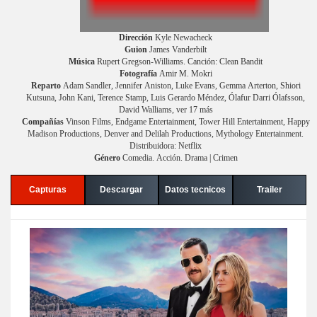
Dirección
Kyle Newacheck
Guion
James Vanderbilt
Música
Rupert Gregson-Williams. Canción: Clean Bandit
Fotografía
Amir M. Mokri
Reparto
Adam Sandler, Jennifer Aniston, Luke Evans, Gemma Arterton, Shiori
Kutsuna, John Kani, Terence Stamp, Luis Gerardo Méndez, Ólafur Darri Ólafsson,
David Walliams, ver 17 más
Compañías
Vinson Films, Endgame Entertainment, Tower Hill Entertainment, Happy
Madison Productions, Denver and Delilah Productions, Mythology Entertainment.
Distribuidora: Netflix
Género
Comedia. Acción. Drama | Crimen
Capturas
Descargar
Datos tecnicos
Trailer