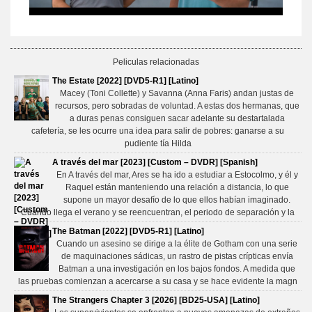
Peliculas relacionadas
The Estate [2022] [DVD5-R1] [Latino]
Macey (Toni Collette) y Savanna (Anna Faris) andan justas de
recursos, pero sobradas de voluntad. A estas dos hermanas, que
a duras penas consiguen sacar adelante su destartalada
cafetería, se les ocurre una idea para salir de pobres: ganarse a su
pudiente tía Hilda
A través del mar [2023] [Custom – DVDR] [Spanish]
En A través del mar, Ares se ha ido a estudiar a Estocolmo, y él y
Raquel están manteniendo una relación a distancia, lo que
supone un mayor desafío de lo que ellos habían imaginado.
Cuando llega el verano y se reencuentran, el periodo de separación y la
The Batman [2022] [DVD5-R1] [Latino]
Cuando un asesino se dirige a la élite de Gotham con una serie
de maquinaciones sádicas, un rastro de pistas crípticas envía
Batman a una investigación en los bajos fondos. A medida que
las pruebas comienzan a acercarse a su casa y se hace evidente la magn
The Strangers Chapter 3 [2026] [BD25-USA] [Latino]