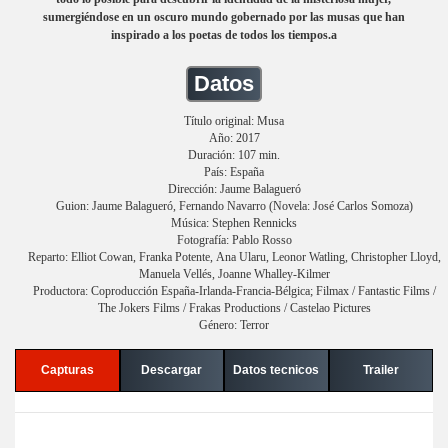
sumergiéndose en un oscuro mundo gobernado por las musas que han
inspirado a los poetas de todos los tiempos.a
Datos
Título original: Musa
Año: 2017
Duración: 107 min.
País: España
Dirección: Jaume Balagueró
Guion: Jaume Balagueró, Fernando Navarro (Novela: José Carlos Somoza)
Música: Stephen Rennicks
Fotografía: Pablo Rosso
Reparto: Elliot Cowan, Franka Potente, Ana Ularu, Leonor Watling, Christopher Lloyd,
Manuela Vellés, Joanne Whalley-Kilmer
Productora: Coproducción España-Irlanda-Francia-Bélgica; Filmax / Fantastic Films /
The Jokers Films / Frakas Productions / Castelao Pictures
Género: Terror
Capturas
Descargar
Datos tecnicos
Trailer