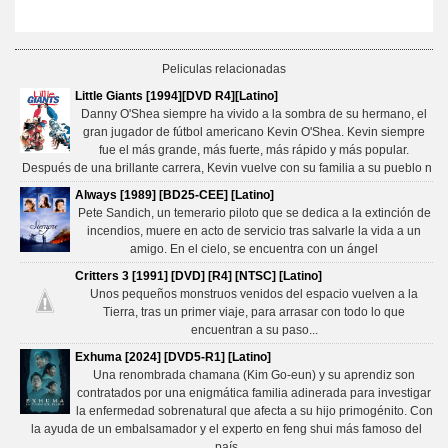
Peliculas relacionadas
Little Giants [1994][DVD R4][Latino]
Danny O'Shea siempre ha vivido a la sombra de su hermano, el
gran jugador de fútbol americano Kevin O'Shea. Kevin siempre
fue el más grande, más fuerte, más rápido y más popular.
Después de una brillante carrera, Kevin vuelve con su familia a su pueblo n
Always [1989] [BD25-CEE] [Latino]
Pete Sandich, un temerario piloto que se dedica a la extinción de
incendios, muere en acto de servicio tras salvarle la vida a un
amigo. En el cielo, se encuentra con un ángel
Critters 3 [1991] [DVD] [R4] [NTSC] [Latino]
Unos pequeños monstruos venidos del espacio vuelven a la
Tierra, tras un primer viaje, para arrasar con todo lo que
encuentran a su paso...
Exhuma [2024] [DVD5-R1] [Latino]
Una renombrada chamana (Kim Go-eun) y su aprendiz son
contratados por una enigmática familia adinerada para investigar
la enfermedad sobrenatural que afecta a su hijo primogénito. Con
la ayuda de un embalsamador y el experto en feng shui más famoso del
país