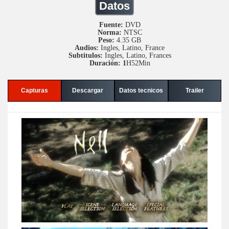
Datos
Fuente:
DVD
Norma:
NTSC
Peso:
4.35 GB
Audios:
Ingles, Latino, France
Subtitulos:
Ingles, Latino, Frances
Duración: 1
H52Min
Capturas
Descargar
Datos tecnicos
Trailer