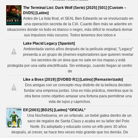
The Terminal List: Dark Wolf (Serie) [2025] [S01] [Custom –
DVD5] [Latino]
Antes de La lista final, el SEAL Ben Edwards se ve involucrado en
una operación secreta de la CIA. Cuanto Ben más se adentre en
situaciones donde no todo es blanco o negro, más difícil le resultará domar
sus impulsos más oscuros. Todos tenemos dos lobos e
Lake Placid Legacy [Spanish]
Ambientada varios años después de la película original, "Legacy"
presenta a un grupo de jóvenes exploradores que quieren revelar
los secretos de un área que no sale en los mapas y está
protegida por una valla electrificada. Sin embargo, cuando llegan al centro
de
Like a Boss [2019] [DVDBD R1] [Latino] [Remasterizado]
Dos amigas con un concepto muy distinto de la belleza deciden
fundar una empresa juntas. Una es más práctica, mientras que la
otra tiene como objetivo amasar una fortuna para permitirse una
vida de lujos y caprichos.
Elf [2003] [BD25] [Latino] *OFICIAL*
Una Nochebuena, en un orfanato, un bebé gatea dentro de un
saco de regalos de Santa Claus y acaba en su taller del Polo
Norte. Es adoptado y educado como un elfo pero 30 años
después, al crecer, se hace tres veces más grande que los demás. De