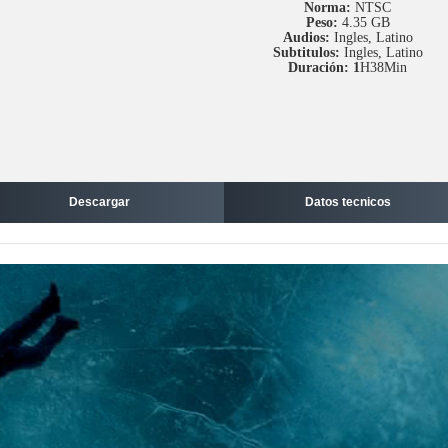
Norma:
NTSC
Peso:
4.35 GB
Audios:
Ingles, Latino
Subtitulos:
Ingles, Latino
Duración: 1
H38Min
Descargar
Datos tecnicos