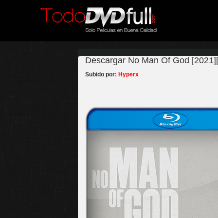
Descargar No Man Of God [2021][B
Subido por:
Hyperx