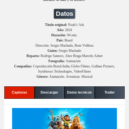
Datos
Título original:
Noah’s Ark
Año:
2024
Duración:
94 min.
País:
Brasil
Dirección: Sergio Machado, Rene Veilleux
Guion:
Sergio Machado
Reparto:
Rodrigo Santoro, Alice Braga Marcelo Adnet
Fotografía:
Animación
Compañías:
Coproducción Brasil-India; Globo Filmes, Gullane Pictures,
Symbiosys Technologies, VideoFilmes
Género:
Animación. Aventuras. Musical
Capturas
Descargar
Datos tecnicos
Trailer