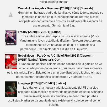
Peliculas relacionadas
Cuando Los Ángeles Duermen [2018] [BD25] [Spanish]
Germán, un honrado padre de familia, ve cómo todo su mundo se
tambalea la noche en que, conduciendo de regreso a casa,
atropella accidentalmente a dos chicas adolescentes. A partir de
ese momento, Germán tendrá qu
Freaky [2020] [DVD R1] [Latino]
Tras intercambiar su cuerpo con un asesino en serie (Vince
Vaughn), una joven estudiante (Kathryn Newton) descubre que
tiene menos de 24 horas antes de que el cambio sea
permanente. Del director de "Feliz día de tu muerte".
Rebel Moon – Part One: A Child of Fire [2023] [Custom –
DVDR] [Latino] *Director’s Cut*
Cuando una pacífica colonia en los confines de la galaxia se ve
amenazada por un poder tiránico, su mejor baza para sobrevivir
es la misteriosa Kora. Esta reúne a un grupo dispuesto a luchar, formado
por forasteros, insurgentes, campesinos y huérfanos de gu
Longlegs [2024] [DVD5-R1] [Latino]
Lee Harker, una nueva y talentosa agente del FBI, ha sido
asignada a un caso sin resolver de un asesino en serie. A medida
que la investigación se complica y se descubren pruebas
ocultistas, Harker se da cuenta de que existe un vínculo personal con el
despiad