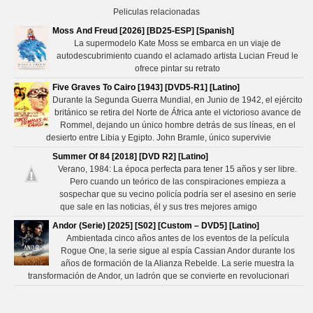
Peliculas relacionadas
Moss And Freud [2026] [BD25-ESP] [Spanish]
La supermodelo Kate Moss se embarca en un viaje de
autodescubrimiento cuando el aclamado artista Lucian Freud le
ofrece pintar su retrato
Five Graves To Cairo [1943] [DVD5-R1] [Latino]
Durante la Segunda Guerra Mundial, en Junio de 1942, el ejército
británico se retira del Norte de África ante el victorioso avance de
Rommel, dejando un único hombre detrás de sus líneas, en el
desierto entre Libia y Egipto. John Bramle, único supervivie
Summer Of 84 [2018] [DVD R2] [Latino]
Verano, 1984: La época perfecta para tener 15 años y ser libre.
Pero cuando un teórico de las conspiraciones empieza a
sospechar que su vecino policía podría ser el asesino en serie
que sale en las noticias, él y sus tres mejores amigo
Andor (Serie) [2025] [S02] [Custom – DVD5] [Latino]
Ambientada cinco años antes de los eventos de la película
Rogue One,​ la serie sigue al espía Cassian Andor durante los
años de formación de la Alianza Rebelde.​ La serie muestra la
transformación de Andor, un ladrón que se convierte en revolucionari