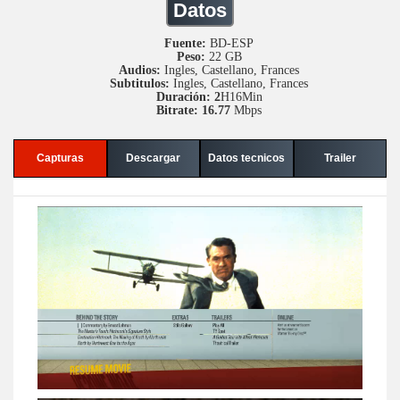
Datos
Fuente:
BD-ESP
Peso:
22 GB
Audios:
Ingles, Castellano, Frances
Subtitulos:
Ingles, Castellano, Frances
Duración: 2
H16Min
Bitrate: 16.77
Mbps
Capturas
Descargar
Datos tecnicos
Trailer