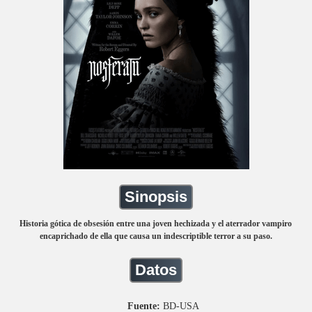
Sinopsis
Historia gótica de obsesión entre una joven hechizada y el aterrador vampiro
encaprichado de ella que causa un indescriptible terror a su paso.
Datos
Fuente:
BD-USA