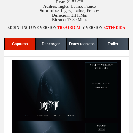
Peso:
21.52 GB
Audios:
Ingles, Latino, France
Subtitulos:
Ingles, Latino, Frances
Duración:
2H15Min
Bitrate:
17.89 Mbps
BD 2IN1 INCLUYE VERSION
THEATRICAL
Y VERSION
EXTENDIDA
Capturas
Descargar
Datos tecnicos
Trailer