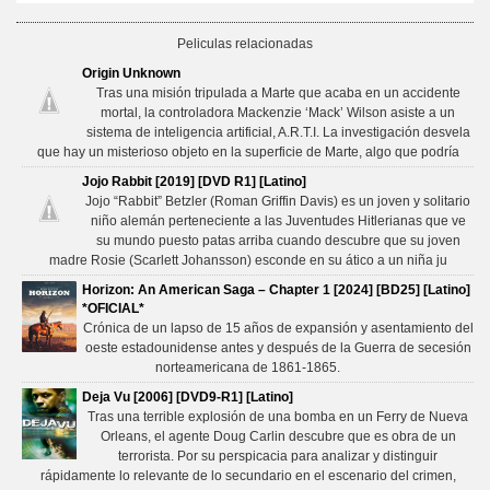
Peliculas relacionadas
Origin Unknown
Tras una misión tripulada a Marte que acaba en un accidente
mortal, la controladora Mackenzie ‘Mack’ Wilson asiste a un
sistema de inteligencia artificial, A.R.T.I. La investigación desvela
que hay un misterioso objeto en la superficie de Marte, algo que podría
Jojo Rabbit [2019] [DVD R1] [Latino]
Jojo “Rabbit” Betzler (Roman Griffin Davis) es un joven y solitario
niño alemán perteneciente a las Juventudes Hitlerianas que ve
su mundo puesto patas arriba cuando descubre que su joven
madre Rosie (Scarlett Johansson) esconde en su ático a un niña ju
Horizon: An American Saga – Chapter 1 [2024] [BD25] [Latino]
*OFICIAL*
Crónica de un lapso de 15 años de expansión y asentamiento del
oeste estadounidense antes y después de la Guerra de secesión
norteamericana de 1861-1865.
Deja Vu [2006] [DVD9-R1] [Latino]
Tras una terrible explosión de una bomba en un Ferry de Nueva
Orleans, el agente Doug Carlin descubre que es obra de un
terrorista. Por su perspicacia para analizar y distinguir
rápidamente lo relevante de lo secundario en el escenario del crimen,