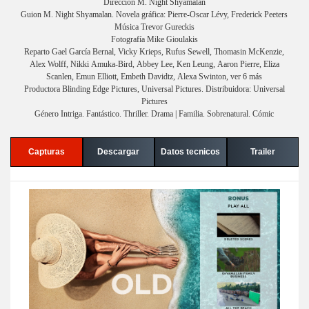
Dirección M. Night Shyamalan
Guion M. Night Shyamalan. Novela gráfica: Pierre-Oscar Lévy, Frederick Peeters
Música Trevor Gureckis
Fotografía Mike Gioulakis
Reparto Gael García Bernal, Vicky Krieps, Rufus Sewell, Thomasin McKenzie,
Alex Wolff, Nikki Amuka-Bird, Abbey Lee, Ken Leung, Aaron Pierre, Eliza
Scanlen, Emun Elliott, Embeth Davidtz, Alexa Swinton, ver 6 más
Productora Blinding Edge Pictures, Universal Pictures. Distribuidora: Universal
Pictures
Género Intriga. Fantástico. Thriller. Drama | Familia. Sobrenatural. Cómic
Capturas
Descargar
Datos tecnicos
Trailer