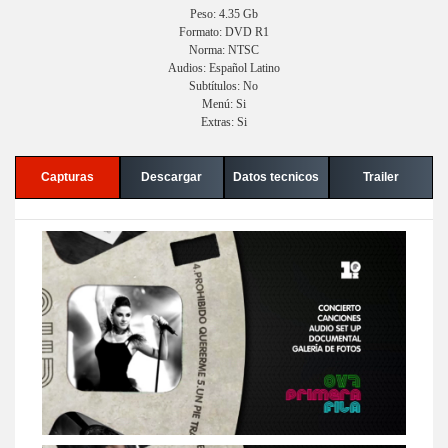
Peso: 4.35 Gb
Formato: DVD R1
Norma: NTSC
Audios: Español Latino
Subtítulos: No
Menú: Si
Extras: Si
Capturas
Descargar
Datos tecnicos
Trailer